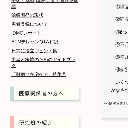
手術・麻酔(鎮静)に関する注意事
項
①繰
治療開発の現状
②延
患者登録について
③配
IDMCレポート
AFMテレソンQ&A和訳
④不
日常に役立つヒント集
⑤増
患者と家族のためのガイドブッ
ク
⑥個
「難病と在宅ケア」特集号
いく
がなさ
<< 筋強直性