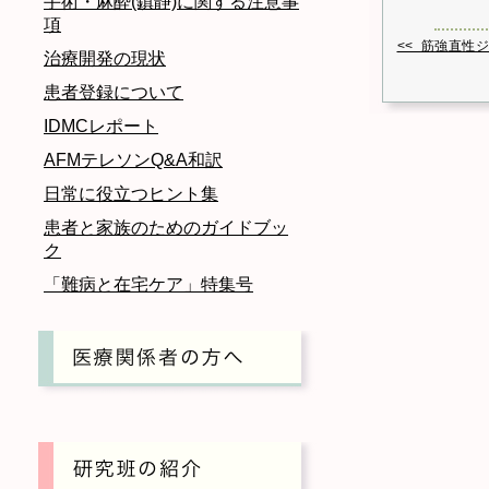
手術・麻酔(鎮静)に関する注意事
項
<< 筋強直性
治療開発の現状
患者登録について
IDMCレポート
AFMテレソンQ&A和訳
日常に役立つヒント集
患者と家族のためのガイドブッ
ク
「難病と在宅ケア」特集号